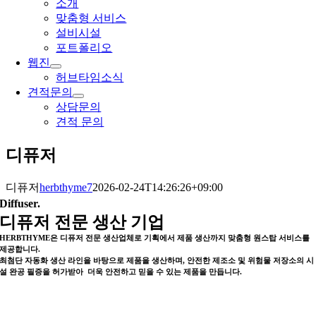
소개
맞춤형 서비스
설비시설
포트폴리오
웹진
허브타임소식
견적문의
상담문의
견적 문의
디퓨저
디퓨저
herbthyme7
2026-02-24T14:26:26+09:00
Diffuser.
디퓨저 전문 생산 기업
HERBTHYME은 디퓨저 전문 생산업체로 기획에서 제품 생산까지 맞춤형 원스탑 서비스를
제공합니다.
최첨단 자동화 생산 라인을 바탕으로 제품을 생산하며, 안전한 제조소 및 위험물 저장소의 시
설 완공 필증을 허가받아 더욱 안전하고 믿을 수 있는 제품을 만듭니다.