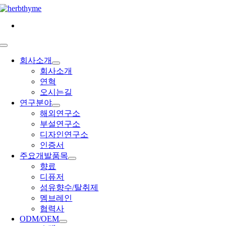
콘
텐
츠
로
Toggle
건
Navigation
회사소개
너
회사소개
뛰
연혁
기
오시는길
연구분야
해외연구소
부설연구소
디자인연구소
인증서
주요개발품목
향료
디퓨저
섬유향수/탈취제
멤브레인
협력사
ODM/OEM