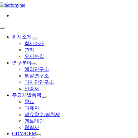
콘
텐
츠
로
Toggle
건
Navigation
회사소개
너
회사소개
뛰
연혁
기
오시는길
연구분야
해외연구소
부설연구소
디자인연구소
인증서
주요개발품목
향료
디퓨저
섬유향수/탈취제
멤브레인
협력사
ODM/OEM